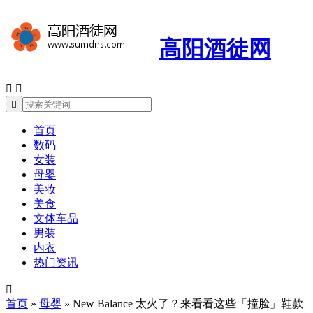
高阳酒徒网



首页
数码
女装
母婴
美妆
美食
文体车品
男装
内衣
热门资讯

首页
»
母婴
»
New Balance 太火了？来看看这些「撞脸」鞋款