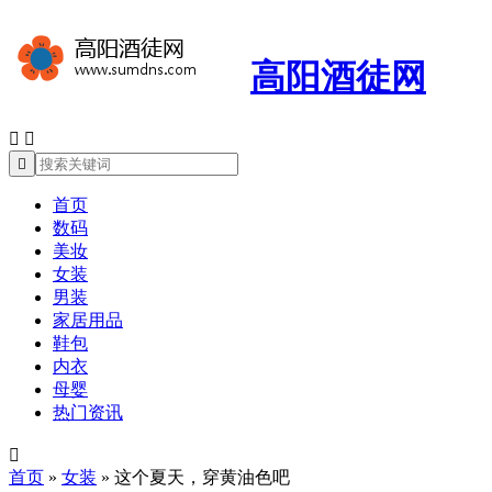
高阳酒徒网



首页
数码
美妆
女装
男装
家居用品
鞋包
内衣
母婴
热门资讯

首页
»
女装
»
这个夏天，穿黄油色吧