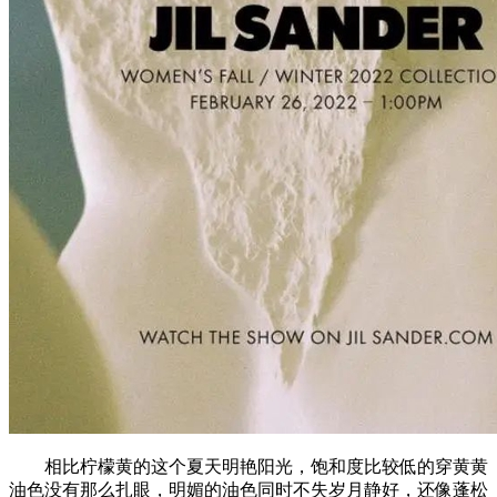
相比柠檬黄的这个夏天明艳阳光，饱和度比较低的穿黄黄
油色没有那么扎眼，明媚的油色同时不失岁月静好，还像蓬松