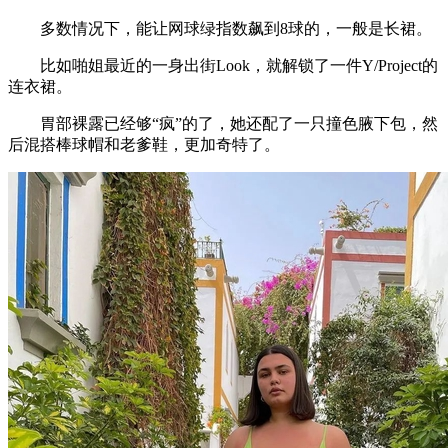
多数情况下，能让网球绿指数飙到8球的，一般是长裙。
比如啪姐最近的一身出街Look，就解锁了一件Y/Project的
连衣裙。
胃部裸露已经够“疯”的了，她还配了一只撞色腋下包，然
后混搭棒球帽和老爹鞋，更加奇特了。