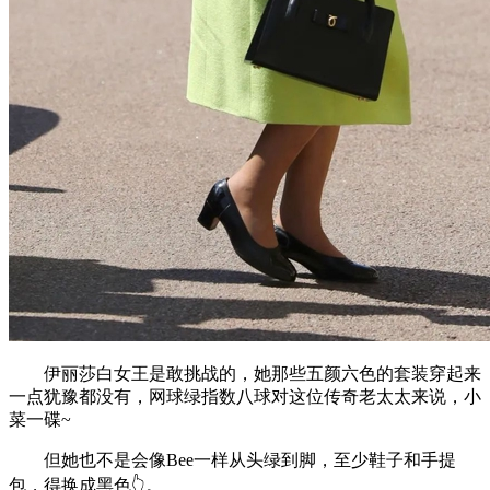
伊丽莎白女王是敢挑战的，她那些五颜六色的套装穿起来
一点犹豫都没有，网球绿指数八球对这位传奇老太太来说，小
菜一碟~
但她也不是会像Bee一样从头绿到脚，至少鞋子和手提
包，得换成黑色👆。