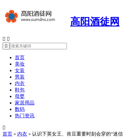
高阳酒徒网



首页
美妆
女装
男装
内衣
鞋包
母婴
家居用品
数码
热门资讯

首页
»
内衣
»
认识下英女王、肯豆重要时刻会穿的“迷信