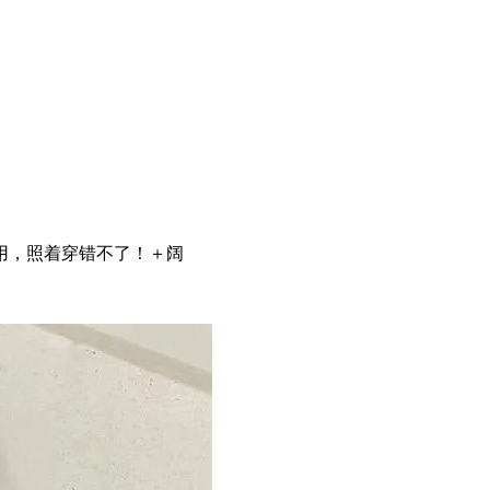
用，照着穿错不了！＋阔