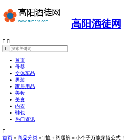
高阳酒徒网



首页
母婴
文体车品
男装
家居用品
美妆
美食
内衣
鞋包
热门资讯

首页
»
商品分类
»
T恤＋阔腿裤＝小个子万能穿搭公式！