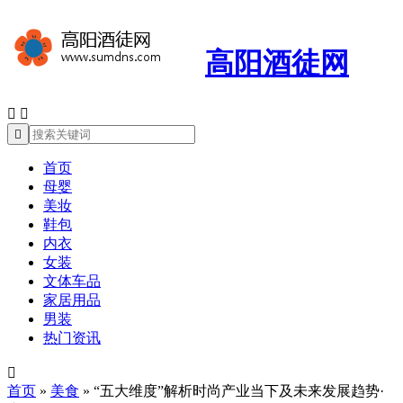
高阳酒徒网



首页
母婴
美妆
鞋包
内衣
女装
文体车品
家居用品
男装
热门资讯

首页
»
美食
»
“五大维度”解析时尚产业当下及未来发展趋势·