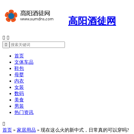
高阳酒徒网



首页
文体车品
鞋包
母婴
内衣
女装
数码
美食
男装
热门资讯

首页
»
家居用品
»
现在这么火的新中式，日常真的可以穿吗?