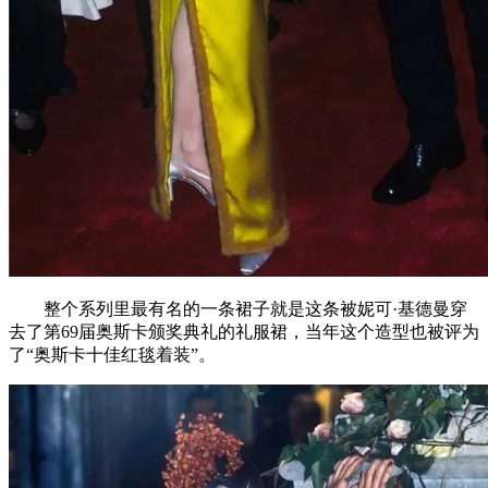
整个系列里最有名的一条裙子就是这条被妮可·基德曼穿
去了第69届奥斯卡颁奖典礼的礼服裙，当年这个造型也被评为
了“奥斯卡十佳红毯着装”。