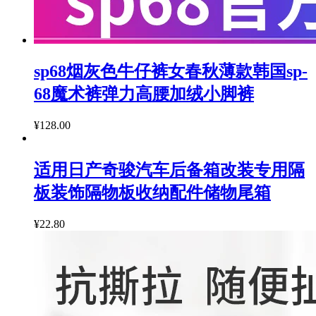
sp68烟灰色牛仔裤女春秋薄款韩国sp-
68魔术裤弹力高腰加绒小脚裤
¥128.00
适用日产奇骏汽车后备箱改装专用隔
板装饰隔物板收纳配件储物尾箱
¥22.80