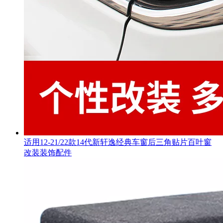
适用12-21/22款14代新轩逸经典车窗后三角贴片百叶窗
改装装饰配件