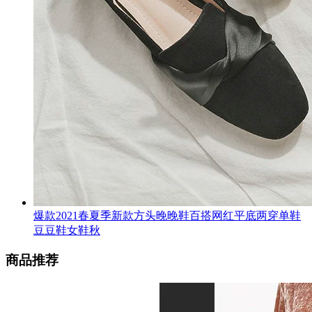
爆款2021春夏季新款方头晚晚鞋百搭网红平底两穿单鞋
豆豆鞋女鞋秋
商品推荐