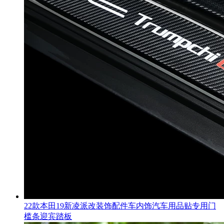
22款本田19新凌派改装饰配件车内饰汽车用品贴专用门
槛条迎宾踏板