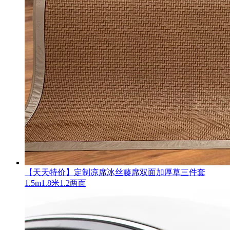
【天天特价】定制凉席冰丝藤席双面加厚草三件套
1.5m1.8米1.2两面