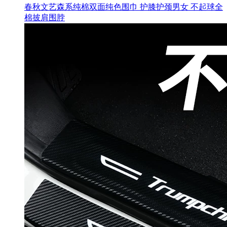
春秋文艺森系纯棉双面纯色围巾 护膝护颈男女 不起球全
棉披肩围脖