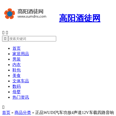
高阳酒徒网



首页
家居用品
男装
内衣
鞋包
美食
文体车品
数码
母婴
热门资讯

首页
»
商品分类
»
正品WUDI汽车功放4声道12V车载四路音响