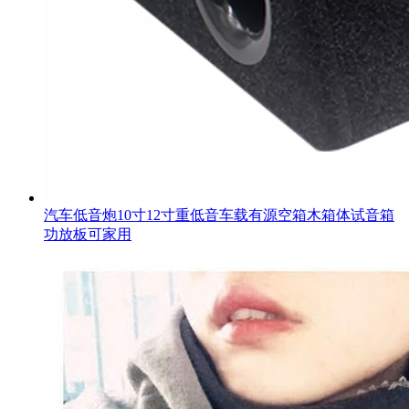
汽车低音炮10寸12寸重低音车载有源空箱木箱体试音箱
功放板可家用