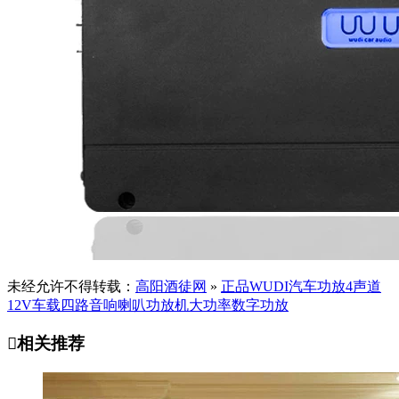
未经允许不得转载：
高阳酒徒网
»
正品WUDI汽车功放4声道
12V车载四路音响喇叭功放机大功率数字功放

相关推荐