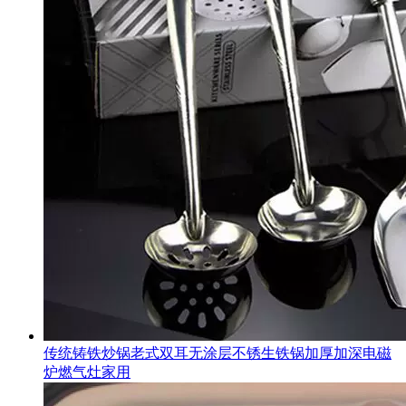
传统铸铁炒锅老式双耳无涂层不锈生铁锅加厚加深电磁
炉燃气灶家用