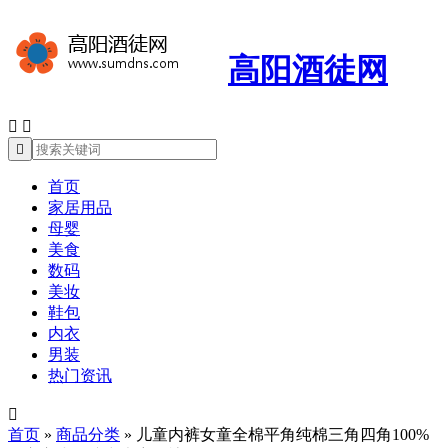
高阳酒徒网



首页
家居用品
母婴
美食
数码
美妆
鞋包
内衣
男装
热门资讯

首页
»
商品分类
»
儿童内裤女童全棉平角纯棉三角四角100%