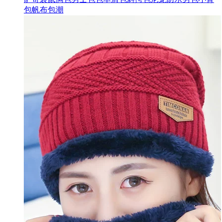
包帆布包潮