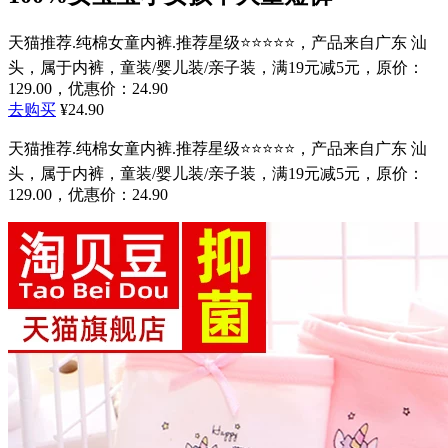
天猫推荐.纯棉女童内裤.推荐星级⭐⭐⭐⭐⭐，产品来自广东 汕
头，属于内裤，童装/婴儿装/亲子装，满19元减5元，原价：
129.00，优惠价：24.90
去购买
¥24.90
天猫推荐.纯棉女童内裤.推荐星级⭐⭐⭐⭐⭐，产品来自广东 汕
头，属于内裤，童装/婴儿装/亲子装，满19元减5元，原价：
129.00，优惠价：24.90