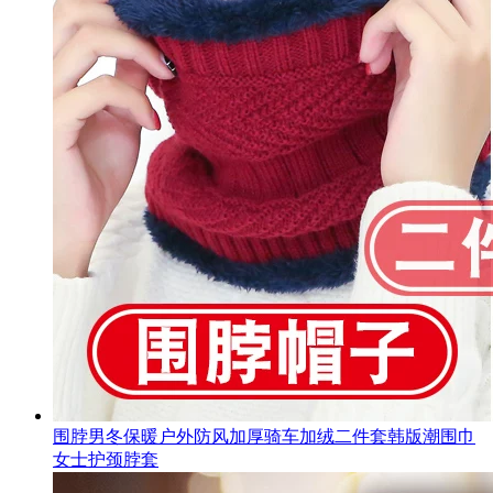
围脖男冬保暖户外防风加厚骑车加绒二件套韩版潮围巾
女士护颈脖套