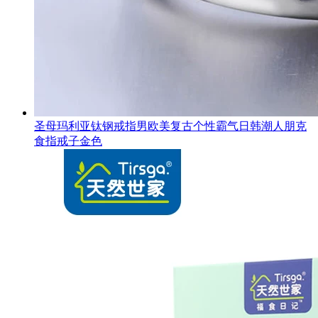
圣母玛利亚钛钢戒指男欧美复古个性霸气日韩潮人朋克
食指戒子金色