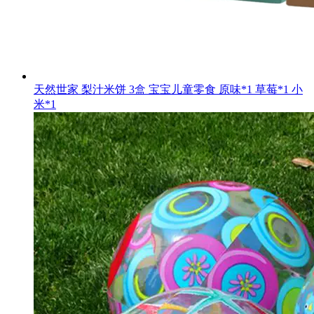
天然世家 梨汁米饼 3盒 宝宝儿童零食 原味*1 草莓*1 小
米*1