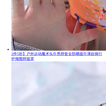
2件5折】户外运动魔术头巾男脖套女防晒面巾薄款骑行
护颈围脖面罩