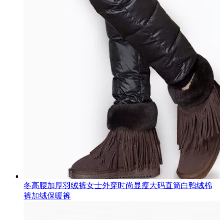
冬高腰加厚羽绒裤女士外穿时尚显瘦大码直筒白鸭绒棉
裤加绒保暖裤