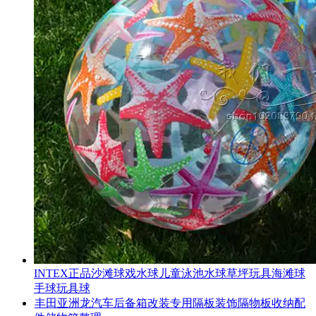
INTEX正品沙滩球戏水球儿童泳池水球草坪玩具海滩球
手球玩具球
丰田亚洲龙汽车后备箱改装专用隔板装饰隔物板收纳配