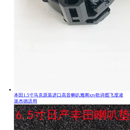
本田1.5寸马克原装进口高音喇叭雅阁xrv歌诗图飞度凌
派杰德适用