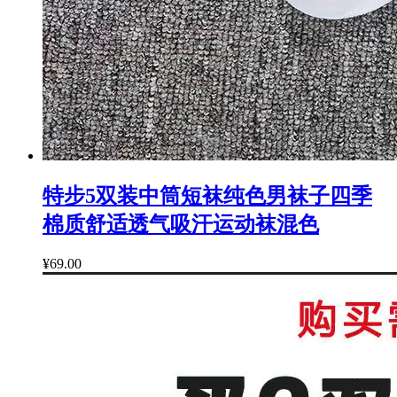
特步5双装中筒短袜纯色男袜子四季
棉质舒适透气吸汗运动袜混色
¥69.00