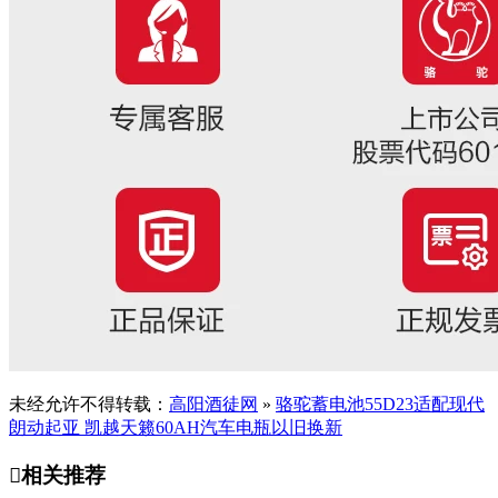
未经允许不得转载：
高阳酒徒网
»
骆驼蓄电池55D23适配现代
朗动起亚 凯越天籁60AH汽车电瓶以旧换新

相关推荐