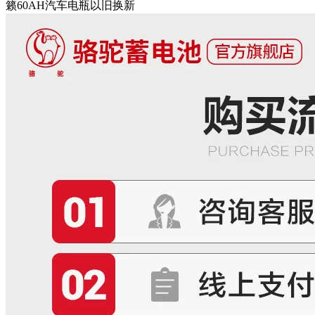
籁60AH汽车电瓶以旧换新