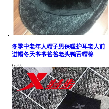
冬季中老年人帽子男保暖护耳老人前
进帽冬天爷爷爸爸老头鸭舌帽棉
¥28.00