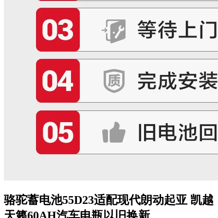
骆驼蓄电池55D23适配现代朗动起亚 凯越
天籁60AH汽车电瓶以旧换新