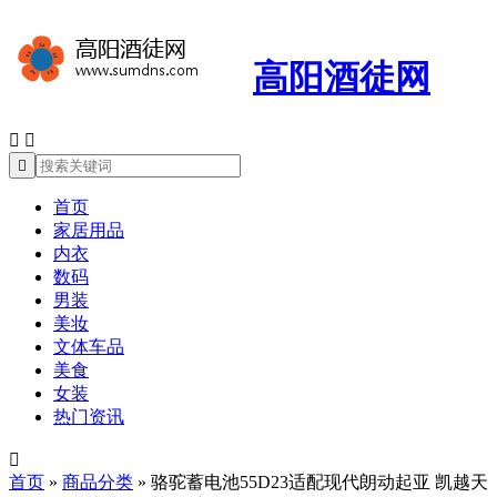
高阳酒徒网



首页
家居用品
内衣
数码
男装
美妆
文体车品
美食
女装
热门资讯

首页
»
商品分类
»
骆驼蓄电池55D23适配现代朗动起亚 凯越天