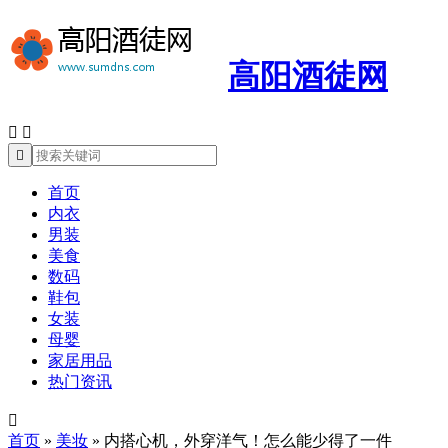
高阳酒徒网



首页
内衣
男装
美食
数码
鞋包
女装
母婴
家居用品
热门资讯

首页
»
美妆
»
内搭心机，外穿洋气！怎么能少得了一件