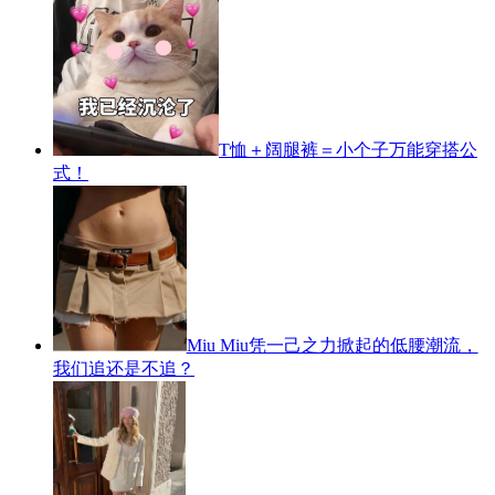
T恤＋阔腿裤＝小个子万能穿搭公
式！
Miu Miu凭一己之力掀起的低腰潮流，
我们追还是不追？