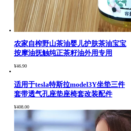
农家自榨野山茶油婴儿护肤茶油宝宝
按摩油抚触纯正茶籽油外用专用
¥46.90
适用于tesla特斯拉model3Y坐垫三件
套带透气孔座垫座椅套改装配件
¥408.00