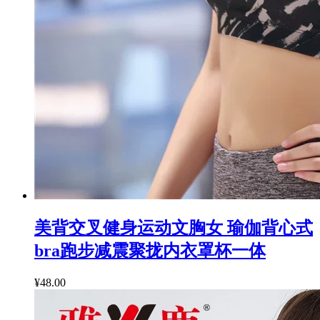
美背交叉健身运动文胸女 瑜伽背心式
bra跑步减震聚拢内衣罩杯一体
¥48.00