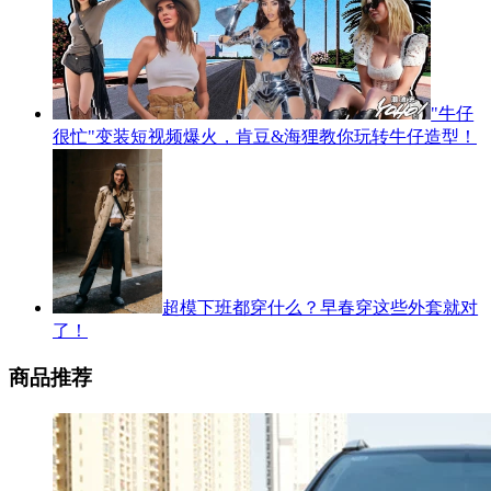
"牛仔
很忙"变装短视频爆火，肯豆&海狸教你玩转牛仔造型！
超模下班都穿什么？早春穿这些外套就对
了！
商品推荐