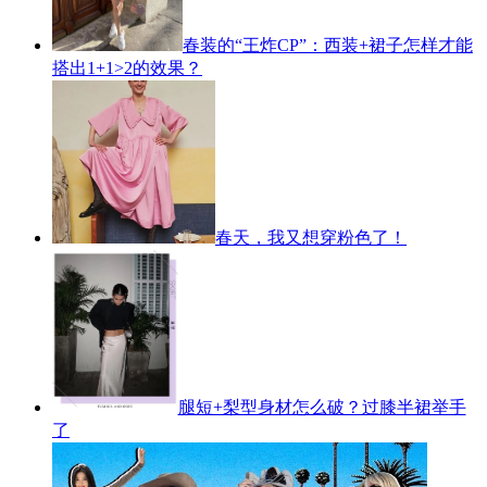
春装的“王炸CP”：西装+裙子怎样才能
搭出1+1>2的效果？
春天，我又想穿粉色了！
腿短+梨型身材怎么破？过膝半裙举手
了