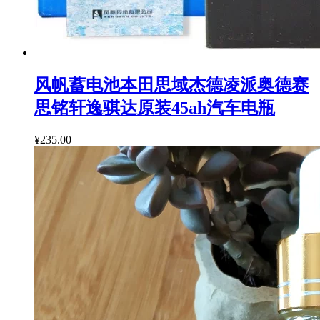
风帆蓄电池本田思域杰德凌派奥德赛
思铭轩逸骐达原装45ah汽车电瓶
¥235.00